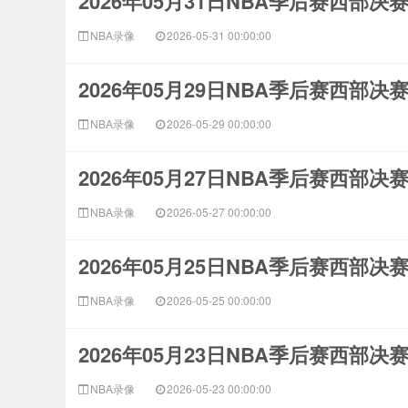
2026年05月31日NBA季后赛西部决
NBA录像
2026-05-31 00:00:00
2026年05月29日NBA季后赛西部决
NBA录像
2026-05-29 00:00:00
2026年05月27日NBA季后赛西部决
NBA录像
2026-05-27 00:00:00
2026年05月25日NBA季后赛西部决
NBA录像
2026-05-25 00:00:00
2026年05月23日NBA季后赛西部决
NBA录像
2026-05-23 00:00:00