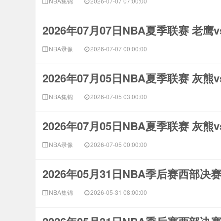
NBA集锦
2026-07-07 07:00:00
2026年07月07日NBA夏季联赛 老鹰
NBA录像
2026-07-07 00:00:00
2026年07月05日NBA夏季联赛 灰熊
NBA集锦
2026-07-05 03:00:00
2026年07月05日NBA夏季联赛 灰熊
NBA录像
2026-07-05 00:00:00
2026年05月31日NBA季后赛西部决
NBA集锦
2026-05-31 08:00:00