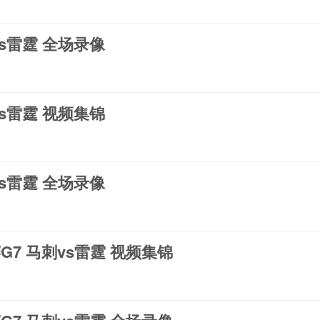
vs雷霆 全场录像
vs雷霆 视频集锦
vs雷霆 全场录像
赛G7 马刺vs雷霆 视频集锦