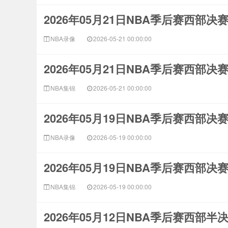
2026年05月21日NBA季后赛西部决
NBA录像
2026-05-21 00:00:00
2026年05月21日NBA季后赛西部决
NBA集锦
2026-05-21 00:00:00
2026年05月19日NBA季后赛西部决
NBA录像
2026-05-19 00:00:00
2026年05月19日NBA季后赛西部决
NBA集锦
2026-05-19 00:00:00
2026年05月12日NBA季后赛西部半