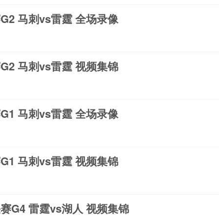
赛G2 马刺vs雷霆 全场录像
赛G2 马刺vs雷霆 视频集锦
赛G1 马刺vs雷霆 全场录像
赛G1 马刺vs雷霆 视频集锦
决赛G4 雷霆vs湖人 视频集锦