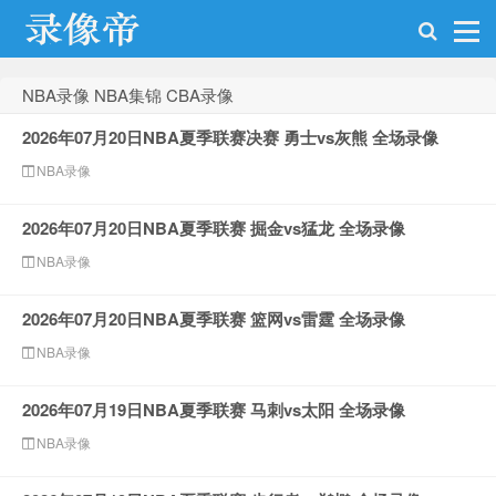
NBA录像
NBA集锦
CBA录像
NBA录像帝
2026年07月20日NBA夏季联赛决赛 勇士vs灰熊 全场录像
NBA录像
2026年07月20日NBA夏季联赛 掘金vs猛龙 全场录像
NBA录像
2026年07月20日NBA夏季联赛 篮网vs雷霆 全场录像
NBA录像
2026年07月19日NBA夏季联赛 马刺vs太阳 全场录像
NBA录像