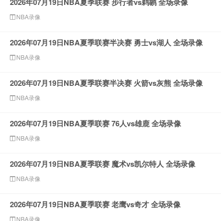
2026年07月19日NBA夏季联赛 步行者vs鹈鹕 全场录像
NBA录像
2026年07月19日NBA夏季联赛半决赛 勇士vs湖人 全场录像
NBA录像
2026年07月19日NBA夏季联赛半决赛 火箭vs灰熊 全场录像
NBA录像
2026年07月19日NBA夏季联赛 76人vs雄鹿 全场录像
NBA录像
2026年07月19日NBA夏季联赛 魔术vs凯尔特人 全场录像
NBA录像
2026年07月19日NBA夏季联赛 老鹰vs奇才 全场录像
NBA录像