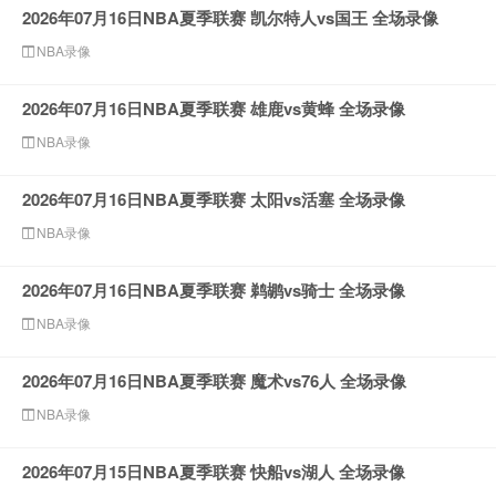
2026年07月16日NBA夏季联赛 凯尔特人vs国王 全场录像
NBA录像
2026年07月16日NBA夏季联赛 雄鹿vs黄蜂 全场录像
NBA录像
2026年07月16日NBA夏季联赛 太阳vs活塞 全场录像
NBA录像
2026年07月16日NBA夏季联赛 鹈鹕vs骑士 全场录像
NBA录像
2026年07月16日NBA夏季联赛 魔术vs76人 全场录像
NBA录像
2026年07月15日NBA夏季联赛 快船vs湖人 全场录像