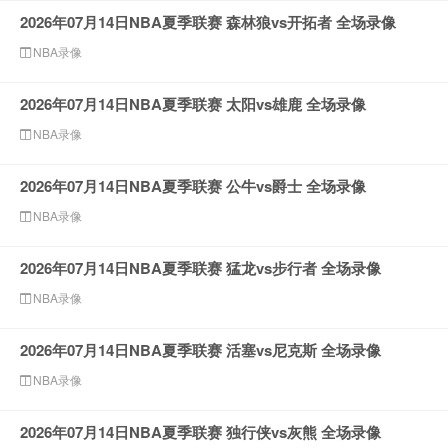
2026年07月14日NBA夏季联赛 森林狼vs开拓者 全场录像
NBA录像
2026年07月14日NBA夏季联赛 太阳vs雄鹿 全场录像
NBA录像
2026年07月14日NBA夏季联赛 公牛vs爵士 全场录像
NBA录像
2026年07月14日NBA夏季联赛 猛龙vs步行者 全场录像
NBA录像
2026年07月14日NBA夏季联赛 活塞vs尼克斯 全场录像
NBA录像
2026年07月14日NBA夏季联赛 独行侠vs灰熊 全场录像