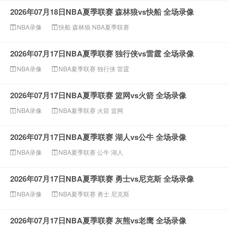
2026年07月18日NBA夏季联赛 森林狼vs快船 全场录像
NBA录像
快船
森林狼
NBA夏季联赛
2026年07月17日NBA夏季联赛 独行侠vs雷霆 全场录像
NBA录像
NBA夏季联赛
独行侠
雷霆
2026年07月17日NBA夏季联赛 篮网vs火箭 全场录像
NBA录像
NBA夏季联赛
火箭
篮网
2026年07月17日NBA夏季联赛 湖人vs公牛 全场录像
NBA录像
NBA夏季联赛
公牛
湖人
2026年07月17日NBA夏季联赛 勇士vs尼克斯 全场录像
NBA录像
NBA夏季联赛
勇士
尼克斯
2026年07月17日NBA夏季联赛 灰熊vs老鹰 全场录像