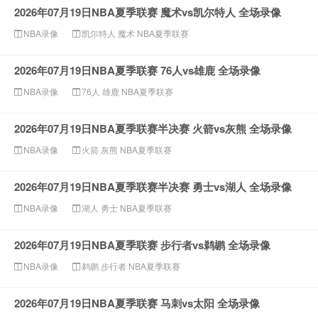
2026年07月19日NBA夏季联赛 魔术vs凯尔特人 全场录像
NBA录像
凯尔特人
魔术
NBA夏季联赛
2026年07月19日NBA夏季联赛 76人vs雄鹿 全场录像
NBA录像
76人
雄鹿
NBA夏季联赛
2026年07月19日NBA夏季联赛半决赛 火箭vs灰熊 全场录像
NBA录像
火箭
灰熊
NBA夏季联赛
2026年07月19日NBA夏季联赛半决赛 勇士vs湖人 全场录像
NBA录像
湖人
勇士
NBA夏季联赛
2026年07月19日NBA夏季联赛 步行者vs鹈鹕 全场录像
NBA录像
鹈鹕
步行者
NBA夏季联赛
2026年07月19日NBA夏季联赛 马刺vs太阳 全场录像