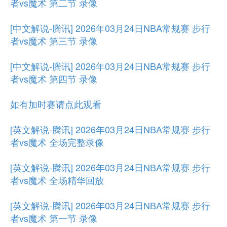
者vs魔术 第二节 录像
[中文解说-腾讯] 2026年03月24日NBA常规赛 步行
者vs魔术 第三节 录像
[中文解说-腾讯] 2026年03月24日NBA常规赛 步行
者vs魔术 第四节 录像
如有加时赛请点此观看
[英文解说-腾讯] 2026年03月24日NBA常规赛 步行
者vs魔术 全场完整录像
[英文解说-腾讯] 2026年03月24日NBA常规赛 步行
者vs魔术 全场精华回放
[英文解说-腾讯] 2026年03月24日NBA常规赛 步行
者vs魔术 第一节 录像